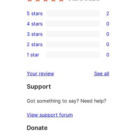
5 stars
2
2
4 stars
0
5-
0
3 stars
0
star
4-
0
2 stars
0
reviews
star
3-
0
1 star
0
reviews
star
2-
0
reviews
star
1-
reviews
Your review
See all
reviews
star
Support
reviews
Got something to say? Need help?
View support forum
Donate