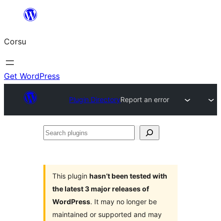
Skip
to
Corsu
content
Get WordPress
Plugin Directory
Report an error
Search
plugins
This plugin
hasn’t been tested with
the latest 3 major releases of
WordPress
. It may no longer be
maintained or supported and may