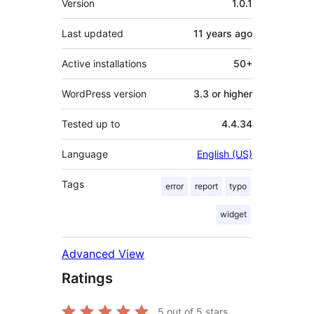
Version
1.0.1
Last updated
11 years
ago
Active installations
50+
WordPress version
3.3 or higher
Tested up to
4.4.34
Language
English (US)
Tags
error
report
typo
widget
Advanced View
Ratings
5
out of 5 stars.