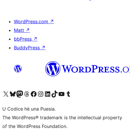
WordPress.com
↗
Matt
↗
bbPress
↗
BuddyPress
↗
Visit our X (formerly Twitter) account
Visit our Bluesky account
Visit our Mastodon account
Visit our Threads account
Visit our Facebook page
Visit our Instagram account
Visit our LinkedIn account
Visit our TikTok account
Visit our YouTube channel
Visit our Tumblr account
U Codice hè una Puesia.
The WordPress® trademark is the intellectual property
of the WordPress Foundation.