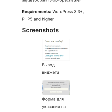
sajta/soobshhit-ob-opechatke/
Requirements:
WordPress 3.3+,
PHP5 and higher
Screenshots
Вывод
виджета
Форма для
указания на