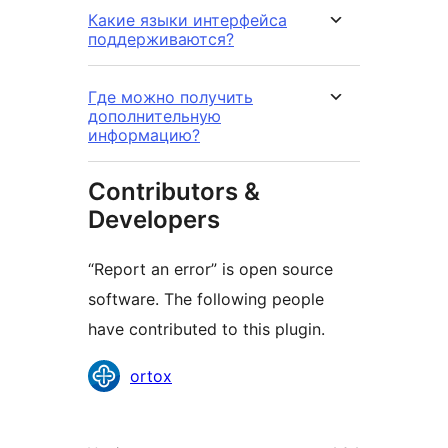
Какие языки интерфейса
поддерживаются?
Где можно получить
дополнительную
информацию?
Contributors &
Developers
“Report an error” is open source
software. The following people
have contributed to this plugin.
Contributors
ortox
Meta